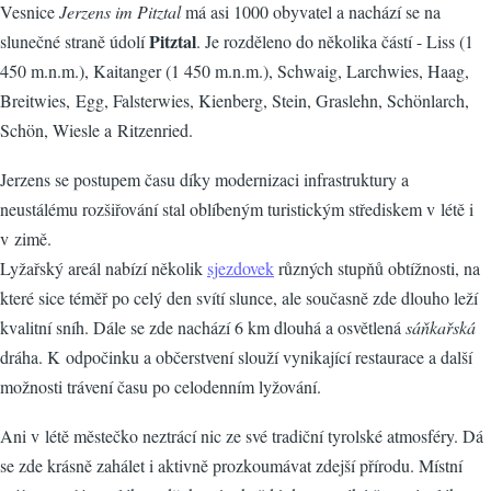
Vesnice
Jerzens im Pitztal
má asi 1000 obyvatel a nachází se na
Pitztal
slunečné straně údolí
. Je rozděleno do několika částí - Liss (1
450 m.n.m.), Kaitanger (1 450 m.n.m.), Schwaig, Larchwies, Haag,
Breitwies, Egg, Falsterwies, Kienberg, Stein, Graslehn, Schönlarch,
Schön, Wiesle a Ritzenried.
Jerzens se postupem času díky modernizaci infrastruktury a
neustálému rozšiřování stal oblíbeným turistickým střediskem v létě i
v zimě.
Lyžařský areál nabízí několik
sjezdovek
různých stupňů obtížnosti, na
které sice téměř po celý den svítí slunce, ale současně zde dlouho leží
kvalitní sníh. Dále se zde nachází 6 km dlouhá a osvětlená
sáňkařská
dráha. K odpočinku a občerstvení slouží vynikající restaurace a další
možnosti trávení času po celodenním lyžování.
Ani v létě městečko neztrácí nic ze své tradiční tyrolské atmosféry. Dá
se zde krásně zahálet i aktivně prozkoumávat zdejší přírodu. Místní