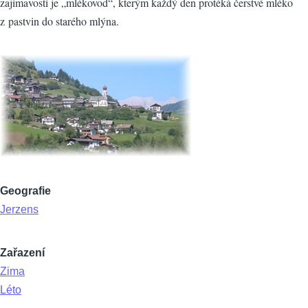
zajímavostí je „mlékovod“, kterým každý den protéká čerstvé mléko
z pastvin do starého mlýna.
Geografie
Jerzens
Zařazení
Zima
Léto