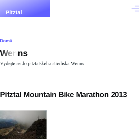
Přejít k hlavnímu obsahu
Men
Pitztal
Drobečková
Domů
Wenns
navigace
Vydejte se do pitztalského střediska Wenns
Pitztal Mountain Bike Marathon 2013