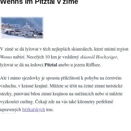
Wenns im Pitztal v zimě
V zimě se dá lyžovat v těch nejlepších skiareálech, které místní region
Wenns
nabízí. Necelých 10 km je vzdálený
skiareál Hochzeiger
,
Pitztal
lyžovat se dá na ledovci
anebo u jezera Rifflsee.
Ale i mimo sjezdovky je spousta příležitostí k pohybu na čerstvém
vzduchu, v krásné krajině. Můžete se těšit na četné zimní turistické
stezky, putování bílou zimní krajinou na sněžnicích nebo si můžete
vyzkoušet curling. Čekají zde na vás také kilometry perfektně
upravených
běžkařských
tras.