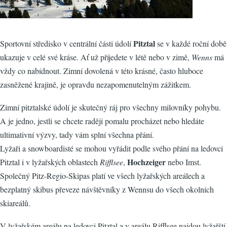
Pitztal
Sportovní středisko v centrální části údolí
se v každé roční době
ukazuje v celé své kráse. Ať už přijedete v létě nebo v zimě,
Wenns
má
vždy co nabídnout. Zimní dovolená v této krásné, často hluboce
zasněžené krajině, je opravdu nezapomenutelným zážitkem.
Zimní pitztalské údolí je skutečný ráj pro všechny milovníky pohybu.
A je jedno, jestli se chcete raději pomalu procházet nebo hledáte
ultimativní výzvy, tady vám splní všechna přání.
Lyžaři a snowboardisté se mohou vyřádit podle svého přání na ledovci
Hochzeiger
Pitztal i v lyžařských oblastech
Rifflsee
,
nebo Imst.
Společný Pitz-Regio-Skipas platí ve všech lyžařských areálech a
bezplatný skibus převeze návštěvníky z Wennsu do všech okolních
skiareálů.
V lyžařském areálu na ledovci Pitztal a v areálu Rifflsee najdou lyžařští