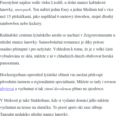
Freestylisté najdou vedle vleku Lisslift, u dolní stanice kabinkové
lanovky,
snowpark
. Ten nabízí jednu Easy a jednu Medium trať s více
než 15 překážkami, jako například 6 metrový downbox, stejně dlouhý
rainbowbox nebo kickery.
Kulinářské centrum lyžařského areálu se nachází v Zeigerrestaurantu u
střední stanice lanovky. Samoobslužná restaurace je díky poloze
snadno přístupné i pro nelyžaře. Vzhledem k tomu, že je z velké části
vybudována ze skla, můžete z ní v chladných dnech obdivovat horská
panoramata.
Hochzeigerhaus uprostřed lyžařské oblasti vás možná překvapí
původním šarmem a regionálními specialitami. Můžete se tady i rovnou
ubytovat
a vychutnat si tak
zimní dovolenou
přímo na sjezdovce.
V blízkosti je také Stalderhaus, kde si vydatné domácí jídlo můžete
vychutnat na terase na sluníčku. To pravé aprés-ski zase slibuje
Tanzalm nedaleko střední stanice lanovky.