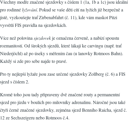
Všechny modře značené sjezdovky s číslem 1 (1a, 1b a 1c) jsou ideální
pro rodinné
lyžování
. Pokud se vaše děti cítí na lyžích již bezpečně a
jistě, vyzkoušejte trať Zirbenabfahrt (č. 11), kde vám maskot Pitzi
vysvětlí FIS pravidla na sjezdovkách.
Více než polovina
sjezdovek
je označena červeně, a nabízí spoustu
rozmanitostí. Od širokých sjezdů, které lákají ke carvingu (např. trať
Niederjöchl) až po úseky s měřením čau (u lanovky Rotmoos Bahn).
Každý si zde pro sebe najde to pravé.
Pro ty nejlepší lyžaře jsou zase určené sjezdovky Zollberg (č. 6) a FIS
sjezd s číslem 2.
Kromě toho jsou tady připraveny dvě značené routy a permanentní
sjezd pro jízdu v boulích pro milovníky adrenalinu. Náročné jsou také
čtyři černě značené sjezdovky, zejména sjezd Benniho Raicha, sjezd č.
12 ze Sechszeigeru nebo Rotmoos č.4.