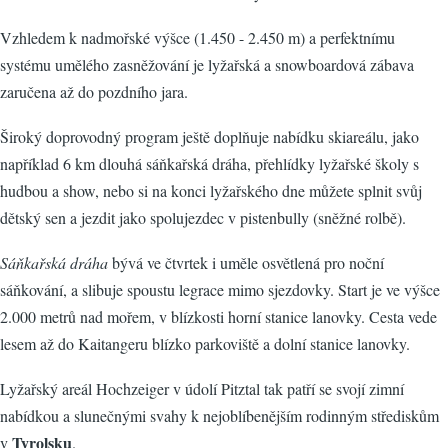
Vzhledem k nadmořské výšce (1.450 - 2.450 m) a perfektnímu
systému umělého zasněžování je lyžařská a snowboardová zábava
zaručena až do pozdního jara.
Široký doprovodný program ještě doplňuje nabídku skiareálu, jako
například 6 km dlouhá sáňkařská dráha, přehlídky lyžařské školy s
hudbou a show, nebo si na konci lyžařského dne můžete splnit svůj
dětský sen a jezdit jako spolujezdec v pistenbully (sněžné rolbě).
Sáňkařská dráha
bývá ve čtvrtek i uměle osvětlená pro noční
sáňkování, a slibuje spoustu legrace mimo sjezdovky. Start je ve výšce
2.000 metrů nad mořem, v blízkosti horní stanice lanovky. Cesta vede
lesem až do Kaitangeru blízko parkoviště a dolní stanice lanovky.
Lyžařský areál Hochzeiger v údolí Pitztal tak patří se svojí zimní
nabídkou a slunečnými svahy k nejoblíbenějším rodinným střediskům
Tyrolsku
v
.