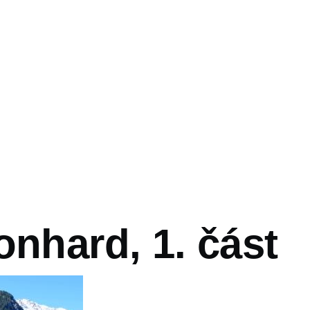
vá
onhard, 1. část