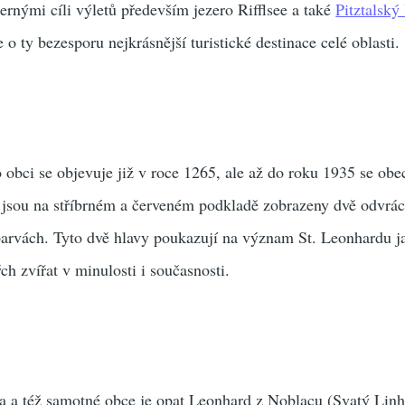
rnými cíli výletů především jezero Rifflsee a také
Pitztalský
e o ty bezesporu nejkrásnější turistické destinace celé oblasti.
obci se objevuje již v roce 1265, ale až do roku 1935 se obe
e jsou na stříbrném a červeném podkladě zobrazeny dvě odvrá
arvách. Tyto dvě hlavy poukazují na význam St. Leonhardu j
ch zvířat v minulosti i současnosti.
a a též samotné obce je opat Leonhard z Noblacu (Svatý Linha