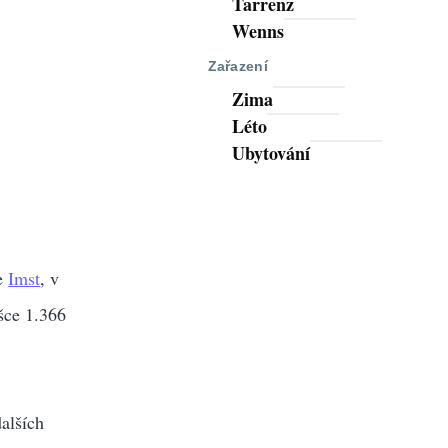
Tarrenz
Wenns
Zařazení
Zima
Léto
Ubytování
e
Imst
, v
šce 1.366
alších