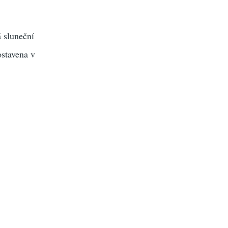
á sluneční
ostavena v