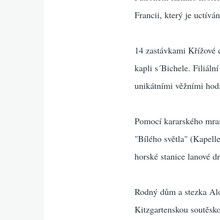
Francii, který je uctívá
14 zastávkami Křížové c
kapli s´Bichele. Filiál
unikátními věžními hodin
Pomocí kararského mram
"Bílého světla" (Kapell
horské stanice lanové d
Rodný dům a stezka Alo
Kitzgartenskou soutěsko