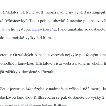
ět (Pitztaler Gletscherwelt) nabízí nádherný výhled na Zugspit
ské "třítisícovky". Tento pohled obzvláště oceníte po absolvová
máhavého výstupu.
Lanovkou
Pitz Panoramabahn se dostanete
 do nadmořské výšky 3.440 m.
zerem v Ötztalských Alpách a zároveň nejvýše položeným jez
ohodlně i lanovkou. Křišťálově čistá voda a nádherné okolní h
jší zážitky z dovolené v Pitztalu.
et k jezeru je
Mandarfen
v nadmořské výšce 1.682 metrů, k
edačkovou lanovkou Rifflseebahn se pak dostanete do výšky 2
a nejrůznější pěší trasy kolem Rifflsee.