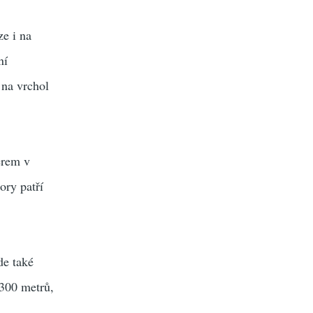
ze i na
ní
 na vrchol
erem v
ory patří
de také
.300 metrů,