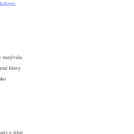
 ledovec
c nazývala
cené hlavy
ako
rt) v jižní