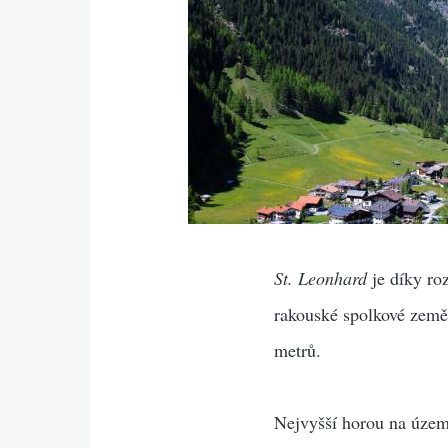
St. Leonhard
je díky ro
rakouské spolkové země
metrů.
Nejvyšší horou na územ