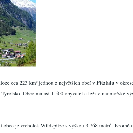
Pitztalu
zloze cca 223 km² jednou z největších obcí v
v okres
 Tyrolsko. Obec má asi 1.500 obyvatel a leží v nadmořské vý
í obce je vrcholek Wildspitze s výškou 3.768 metrů. Kromě d