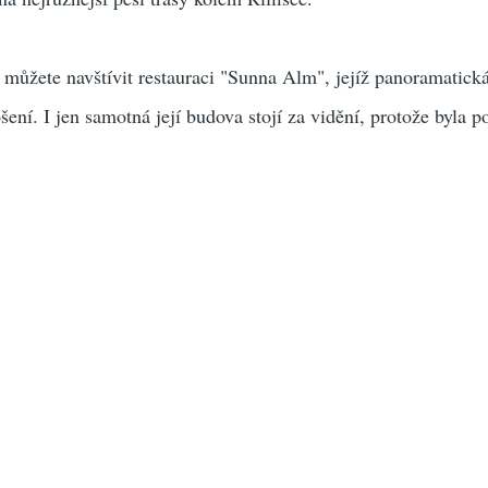
 můžete navštívit restauraci "Sunna Alm", jejíž panoramatick
šení. I jen samotná její budova stojí za vidění, protože byla p