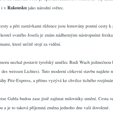
Rakousku
n i v
jako národní světec.
esty a pěti zastávkami růžence jsou lemovány poutní cesty k 
ní kostel svatého Josefa je znám nádhernými nástropními fresk
ami, které určitě stojí za vidění.
oru nechal postavit tyrolský umělec Rudi Wach jedinečnou 
e des weissen Lichtes). Tuto moderní církevní stavbu najdete 
ráhy Pitz-Express, a přímo vyzývá ke chvilce tichého rozjímán
ise Gabla budou zase jistě zajímat milovníky umění. Cesta v
u a je to taková příjemná změna jednoho dne vaší dovolené.