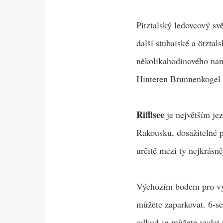
Pitztalský ledovcový sv
další stubaiské a ötztal
několikahodinového na
Hinteren Brunnenkogel
Rifflsee
je největším je
Rakousku, dosažitelné p
určitě mezi ty nejkrásně
Výchozím bodem pro výl
můžete zaparkovat. 6-s
odkud se můžete vydat n