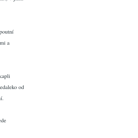
poutní
ami a
kapli
nedaleko od
í.
ede