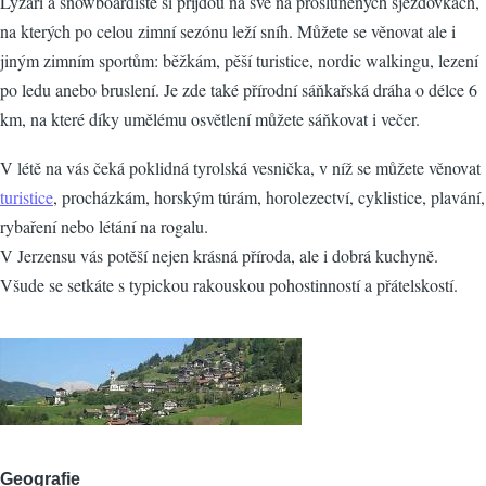
Lyžaři a snowboardisté si přijdou na své na prosluněných sjezdovkách,
na kterých po celou zimní sezónu leží sníh. Můžete se věnovat ale i
jiným zimním sportům: běžkám, pěší turistice, nordic walkingu, lezení
po ledu anebo bruslení. Je zde také přírodní sáňkařská dráha o délce 6
km, na které díky umělému osvětlení můžete sáňkovat i večer.
V létě na vás čeká poklidná tyrolská vesnička, v níž se můžete věnovat
turistice
, procházkám, horským túrám, horolezectví, cyklistice, plavání,
rybaření nebo létání na rogalu.
V Jerzensu vás potěší nejen krásná příroda, ale i dobrá kuchyně.
Všude se setkáte s typickou rakouskou pohostinností a přátelskostí.
Geografie