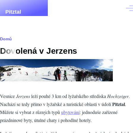
Přejít k hlavnímu obsahu
Men
Pitztal
Drobečková
Domů
Dovolená v Jerzens
navigace
Vesnice
Jerzens
leží pouhé 3 km od lyžařského střediska
Hochzeiger
.
Pitztal
Nachází se tedy přímo v lyžařské a turistické oblasti v údolí
.
Můžete si vybrat z různých typů
ubytování
: jednoduše zařízené
prázdninové byty, útulné chaty i pohodlné hotely.