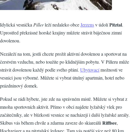
Pitztal
Idylická vesnička
Piller
leží nedaleko obce
Jerzens
v údolí
.
Uprostřed překrásné horské krajiny můžete strávit báječnou zimní
dovolenou.
Nezáleží na tom, jestli chcete prožít aktivní dovolenou a sportovat na
čerstvém vzduchu, nebo toužíte po klidnějším pobytu. V Pilleru může
strávit dovolenou každý podle svého přání.
Ubytovací
možnosti ve
vesnici jsou výborné. Můžete si vybrat útulný apartmán, hotel nebo
prázdninový domek.
Pokud se rádi hýbete, jste zde na správném místě. Můžete si vybrat z
mnoha sportovních aktivit. Přímo v obci najdete lyžařský vlek pro
začátečníky, ale v blízkosti vesnice se nacházejí i další lyžařské areály.
Rifflsee
Skibus vás během chvíle a zdarma zaveze do skiareálů
,
Hochzeiger a na pitztalský ledovec. Tam vás potěší více než 80 km