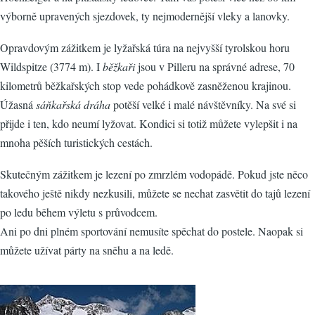
výborně upravených sjezdovek, ty nejmodernější vleky a lanovky.
Opravdovým zážitkem je lyžařská túra na nejvyšší tyrolskou horu
Wildspitze (3774 m). I
běžkaři
jsou v Pilleru na správné adrese, 70
kilometrů běžkařských stop vede pohádkově zasněženou krajinou.
Úžasná
sáňkařská dráha
potěší velké i malé návštěvníky. Na své si
přijde i ten, kdo neumí lyžovat. Kondici si totiž můžete vylepšit i na
mnoha pěších turistických cestách.
Skutečným zážitkem je lezení po zmrzlém vodopádě. Pokud jste něco
takového ještě nikdy nezkusili, můžete se nechat zasvětit do tajů lezení
po ledu během výletu s průvodcem.
Ani po dni plném sportování nemusíte spěchat do postele. Naopak si
můžete užívat párty na sněhu a na ledě.